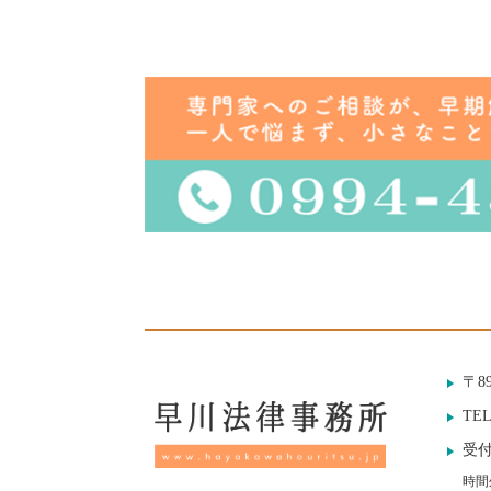
〒8
TE
受付
時間